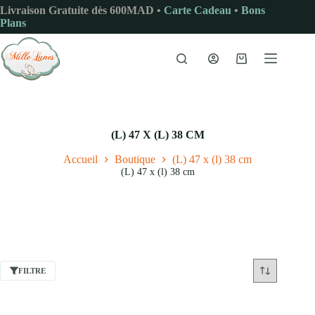
Passer
Livraison Gratuite dès 600MAD •
Carte Cadeau
•
Bons
au
Plans
contenu
Panier
d’achat
(L) 47 X (L) 38 CM
Accueil
Boutique
(L) 47 x (l) 38 cm
(L) 47 x (l) 38 cm
FILTRE