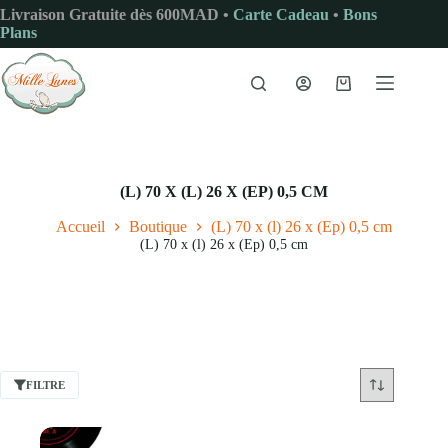
Passer
Livraison Gratuite dès 600MAD •
Carte Cadeau
•
Bons
au
Plans
contenu
Panier
d’achat
(L) 70 X (L) 26 X (EP) 0,5 CM
Accueil
Boutique
(L) 70 x (l) 26 x (Ep) 0,5 cm
(L) 70 x (l) 26 x (Ep) 0,5 cm
FILTRE