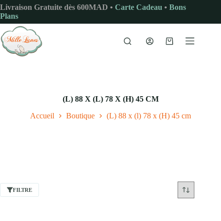
Passer
Livraison Gratuite dès 600MAD •
Carte Cadeau
•
Bons
au
Plans
contenu
Panier
d’achat
(L) 88 X (L) 78 X (H) 45 CM
Accueil
Boutique
(L) 88 x (l) 78 x (H) 45 cm
FILTRE