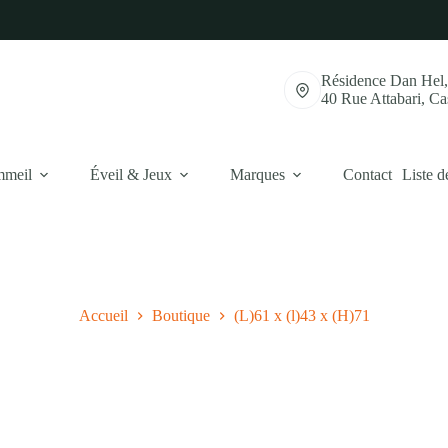
Résidence Dan Hel
40 Rue Attabari, C
mmeil
Éveil & Jeux
Marques
Contact
Liste d
Accueil
Boutique
(L)61 x (l)43 x (H)71