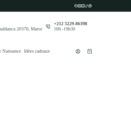
,
+212 5229-86398
asablanca 20370, Maroc
10h -19h30
e Naissance
Idées cadeaux
Panier
d’achat