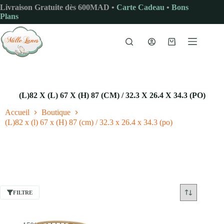
Passer
Livraison Gratuite dès 600MAD •
Carte Cadeau
•
Bons
au
Plans
contenu
Panier
d’achat
(L)82 X (L) 67 X (H) 87 (CM) / 32.3 X 26.4 X 34.3 (PO)
Accueil
Boutique
(L)82 x (l) 67 x (H) 87 (cm) / 32.3 x 26.4 x 34.3 (po)
FILTRE