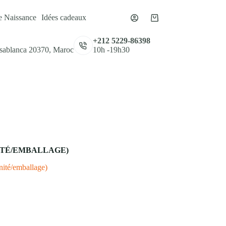
e Naissance
Idées cadeaux
Panier
d’achat
,
+212 5229-86398
asablanca 20370, Maroc
10h -19h30
NITÉ/EMBALLAGE)
nité/emballage)