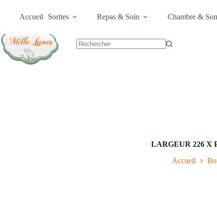
Passer
Livraison Gratuite dès 600MAD •
Carte Cadeau
•
Bons Plans
au
Accueil
Sorties
Repas & Soin
Chambre & So
contenu
Aucun
résultat
LARGEUR 226 X 
Accueil
Bo