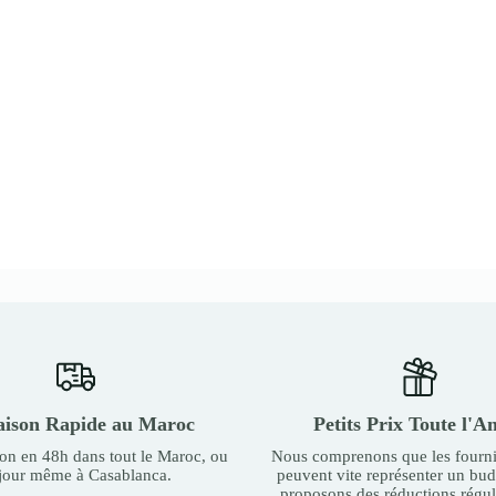
aison Rapide au Maroc
Petits Prix Toute l'A
son en 48h dans tout le Maroc, ou
Nous comprenons que les fourni
 jour même à Casablanca.
peuvent vite représenter un bu
proposons des réductions régul