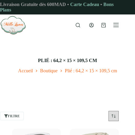
Passer
Livraison Gratuite dès 600MAD •
Carte Cadeau
•
Bons
au
Plans
contenu
Panier
d’achat
PLIÉ : 64,2 × 15 × 109,5 CM
Accueil
Boutique
Plié : 64,2 × 15 × 109,5 cm
FILTRE