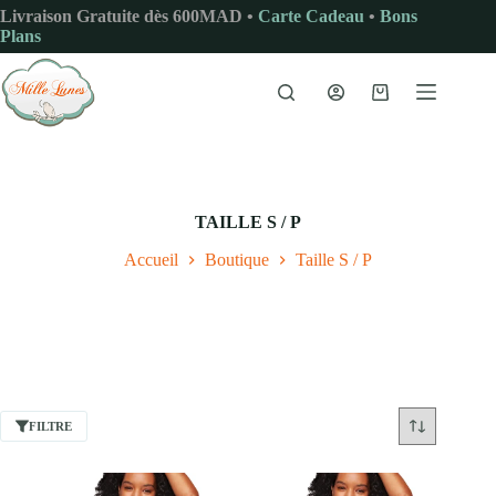
Passer
Livraison Gratuite dès 600MAD •
Carte Cadeau
•
Bons
au
Plans
contenu
Panier
d’achat
TAILLE S / P
Accueil
Boutique
Taille S / P
FILTRE