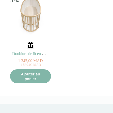
-15%
Doublure de lit en maille STOKKE SLEEPI V3
1 345,00
MAD
Le
Le
1 580,00
MAD
prix
prix
initial
actuel
Ajouter au
était :
est :
panier
1
1
580,00
345,00
MAD.
MAD.