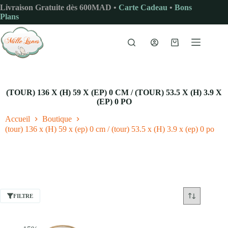
Passer
Livraison Gratuite dès 600MAD •
Carte Cadeau
•
Bons
au
Plans
contenu
Panier
d’achat
(TOUR) 136 X (H) 59 X (EP) 0 CM / (TOUR) 53.5 X (H) 3.9 X
(EP) 0 PO
Accueil
Boutique
(tour) 136 x (H) 59 x (ep) 0 cm / (tour) 53.5 x (H) 3.9 x (ep) 0 po
FILTRE