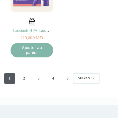
Lansinoh HPA Lanoline Crème Mamelons – 40ml
219,00
MAD
Ajouter au
panier
1
2
3
4
5
SUIVANT