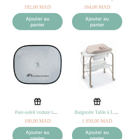
192,00
MAD
184,00
MAD
Ajouter au
Ajouter au
panier
panier
Pare-soleil voiture twist (2 unites)
Baignoire Table à Langer Cambio 264 – Blanc et Taupe
100,00
MAD
1 950,00
MAD
Ajouter au
Ajouter au
panier
panier