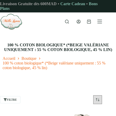
Passer
Livraison Gratuite dès 600MAD •
Carte Cadeau
•
Bons
au
Plans
contenu
Panier
d’achat
100 % COTON BIOLOGIQUE* (*BEIGE VALÉRIANE
UNIQUEMENT : 55 % COTON BIOLOGIQUE, 45 % LIN)
Accueil
Boutique
100 % coton biologique* (*Beige valériane uniquement : 55 %
coton biologique, 45 % lin)
FILTRE