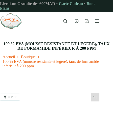
Passer
Livraison Gratuite dès 600MAD •
Carte Cadeau
•
Bons
au
Plans
contenu
Panier
d’achat
100 % EVA (MOUSSE RÉSISTANTE ET LÉGÈRE), TAUX
DE FORMAMIDE INFÉRIEUR À 200 PPM
Accueil
Boutique
100 % EVA (mousse résistante et légère), taux de formamide
inférieur à 200 ppm
FILTRE