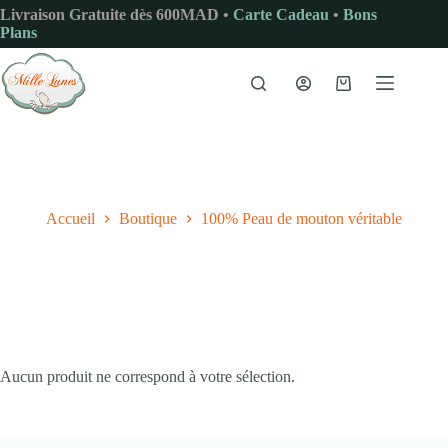
Passer
Livraison Gratuite dès 600MAD •
Carte Cadeau
•
Bons
au
Plans
contenu
Panier
d’achat
Accueil
Boutique
100% Peau de mouton véritable
Aucun produit ne correspond à votre sélection.