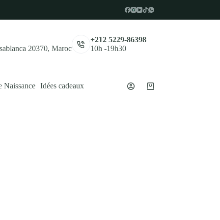
,
+212 5229-86398
asablanca 20370, Maroc
10h -19h30
e Naissance
Idées cadeaux
Panier
d’achat