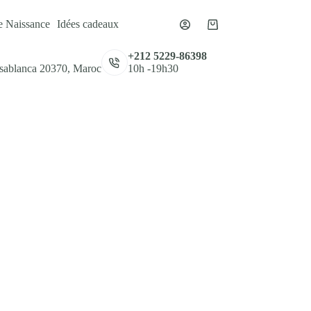
e Naissance
Idées cadeaux
Panier
d’achat
,
+212 5229-86398
asablanca 20370, Maroc
10h -19h30