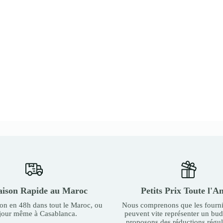
aison Rapide au Maroc
Petits Prix Toute l'A
son en 48h dans tout le Maroc, ou
Nous comprenons que les fourni
 jour même à Casablanca.
peuvent vite représenter un bu
proposons des réductions régul