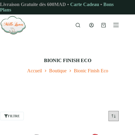
Passer
Livraison Gratuite dès 600MAD •
Carte Cadeau
•
Bons
au
Plans
contenu
Panier
d’achat
BIONIC FINISH ECO
Accueil
Boutique
Bionic Finish Eco
FILTRE