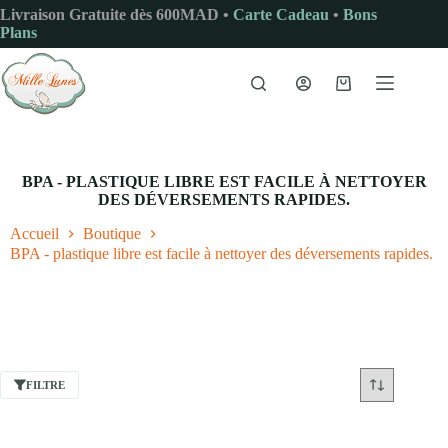
Passer
Livraison Gratuite dès 600MAD •
Carte Cadeau
•
Bons
au
Plans
contenu
Panier
d’achat
BPA - PLASTIQUE LIBRE EST FACILE À NETTOYER
DES DÉVERSEMENTS RAPIDES.
Accueil
Boutique
BPA - plastique libre est facile à nettoyer des déversements rapides.
FILTRE