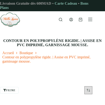
Passer
Livraison Gratuite dès 600MAD •
Carte Cadeau
•
Bons
au
Plans
contenu
Panier
d’achat
CONTOUR EN POLYPROPYLÈNE RIGIDE. | ASSISE EN
PVC IMPRIMÉ, GARNISSAGE MOUSSE.
Accueil
Boutique
Contour en polypropylène rigide. | Assise en PVC imprimé,
garnissage mousse.
FILTRE