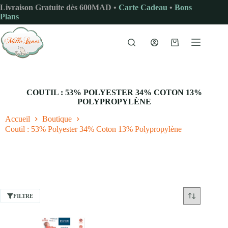
Passer
Livraison Gratuite dès 600MAD •
Carte Cadeau
•
Bons
au
Plans
contenu
Panier
d’achat
COUTIL : 53% POLYESTER 34% COTON 13%
POLYPROPYLÈNE
Accueil
Boutique
Coutil : 53% Polyester 34% Coton 13% Polypropylène
FILTRE