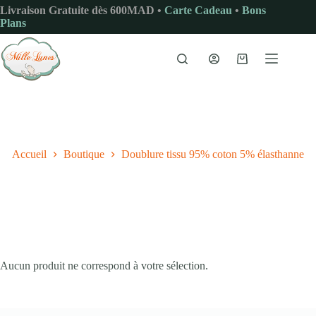
Passer
Livraison Gratuite dès 600MAD •
Carte Cadeau
•
Bons
au
Plans
contenu
Panier
d’achat
Accueil
Boutique
Doublure tissu 95% coton 5% élasthanne
Aucun produit ne correspond à votre sélection.