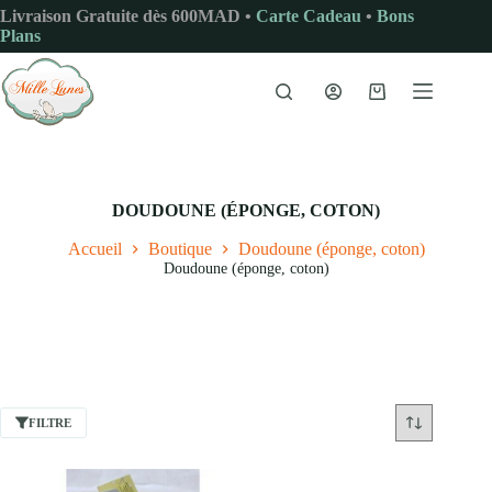
Passer
Livraison Gratuite dès 600MAD •
Carte Cadeau
•
Bons
au
Plans
contenu
Panier
d’achat
DOUDOUNE (ÉPONGE, COTON)
Accueil
Boutique
Doudoune (éponge, coton)
Doudoune (éponge, coton)
FILTRE