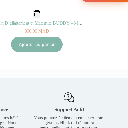
Coussin D’allaitement et Maternité BUDDY – Mushrooms Beige
890,00
MAD
Ajouter au panier
nnée
Support Actif
tures bébé
Vous pouvez facilement contacter notre
dget. Nous
gérante, Hind, qui répondra
ièrement.
personnellement à vos questions.