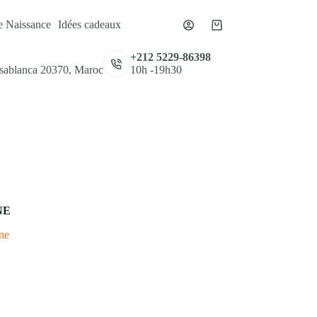
e Naissance
Idées cadeaux
Panier
d’achat
,
+212 5229-86398
asablanca 20370, Maroc
10h -19h30
NE
ne