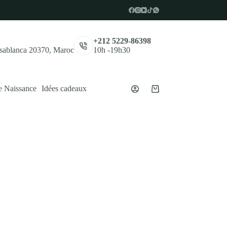
,
+212 5229-86398
asablanca 20370, Maroc
10h -19h30
e Naissance
Idées cadeaux
Panier
d’achat