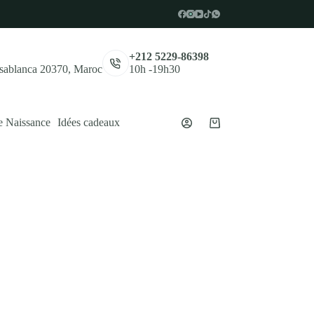
,
+212 5229-86398
asablanca 20370, Maroc
10h -19h30
e Naissance
Idées cadeaux
Panier
d’achat