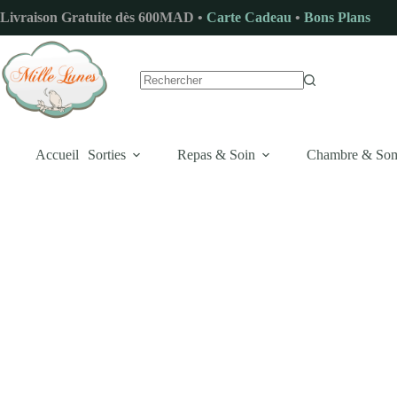
Passer
Livraison Gratuite dès 600MAD •
Carte Cadeau
•
Bons Plans
au
contenu
Aucun
résultat
Accueil
Sorties
Repas & Soin
Chambre & So