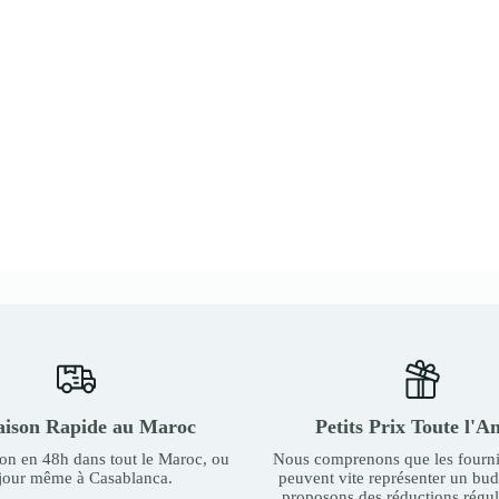
aison Rapide au Maroc
Petits Prix Toute l'A
son en 48h dans tout le Maroc, ou
Nous comprenons que les fourni
 jour même à Casablanca.
peuvent vite représenter un bu
proposons des réductions régul