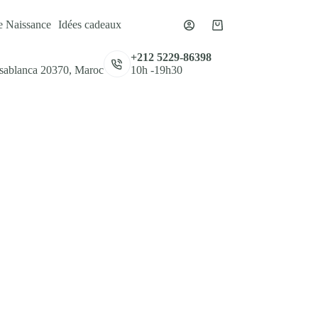
e Naissance
Idées cadeaux
Panier
d’achat
,
+212 5229-86398
asablanca 20370, Maroc
10h -19h30