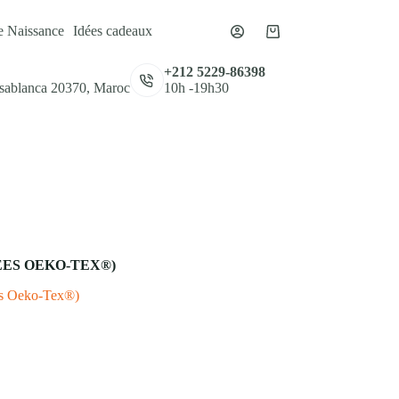
e Naissance
Idées cadeaux
Panier
d’achat
,
+212 5229-86398
asablanca 20370, Maroc
10h -19h30
ÉES OEKO-TEX®)
ées Oeko-Tex®)