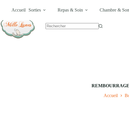
Passer
Livraison Gratuite dès 600MAD •
Carte Cadeau
•
Bons Plans
au
Accueil
Sorties
Repas & Soin
Chambre & So
contenu
Aucun
résultat
REMBOURRAGE :
Accueil
Bo