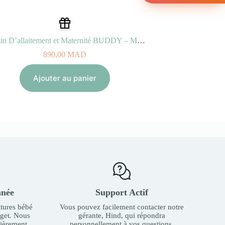
Coussin D’allaitement et Maternité BUDDY – Mushrooms Beige
890,00
MAD
Ajouter au panier
nnée
Support Actif
tures bébé
Vous pouvez facilement contacter notre
dget. Nous
gérante, Hind, qui répondra
ièrement.
personnellement à vos questions.