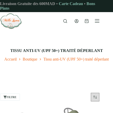
Passer
Livraison Gratuite dès 600MAD •
Carte Cadeau
•
Bons
au
Plans
contenu
Panier
d’achat
TISSU ANTI-UV (UPF 50+) TRAITÉ DÉPERLANT
Accueil
Boutique
Tissu anti-UV (UPF 50+) traité déperlant
FILTRE