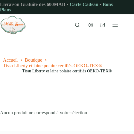
Passer
Livraison Gratuite dès 600MAD •
Carte Cadeau
•
Bons
au
Plans
contenu
Panier
d’achat
Accueil
Boutique
Tissu Liberty et laine polaire certifiés OEKO-TEX®
Tissu Liberty et laine polaire certifiés OEKO-TEX®
Aucun produit ne correspond à votre sélection.