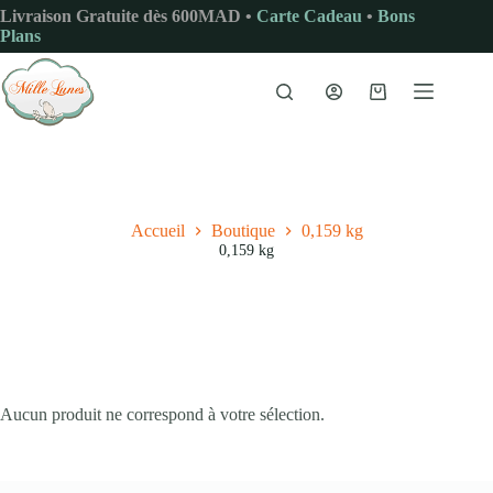
Passer
Livraison Gratuite dès 600MAD •
Carte Cadeau
•
Bons
au
Plans
contenu
Panier
d’achat
Accueil
Boutique
0,159 kg
0,159 kg
Aucun produit ne correspond à votre sélection.