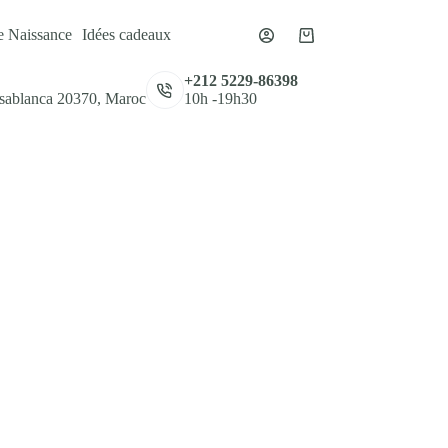
e Naissance
Idées cadeaux
Panier
d’achat
,
+212 5229-86398
asablanca 20370, Maroc
10h -19h30