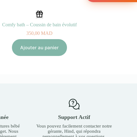
Comfy bath – Coussin de bain évolutif
350,00
MAD
Ajouter au panier
nnée
Support Actif
tures bébé
Vous pouvez facilement contacter notre
dget. Nous
gérante, Hind, qui répondra
ièrement.
personnellement à vos questions.