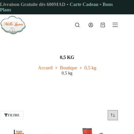
Passer
Livraison Gratuite dès 600MAD •
Carte Cadeau
•
Bons
au
Plans
contenu
Panier
d’achat
0,5 KG
Accueil
Boutique
0,5 kg
0,5 kg
FILTRE