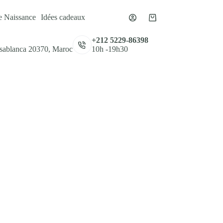
e Naissance
Idées cadeaux
Panier
d’achat
,
+212 5229-86398
asablanca 20370, Maroc
10h -19h30