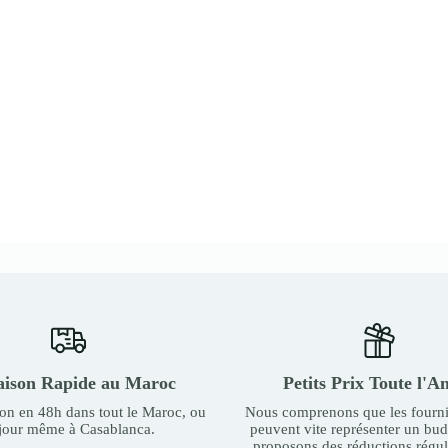
aison Rapide au Maroc
Petits Prix Toute l'A
son en 48h dans tout le Maroc, ou
Nous comprenons que les fourni
 jour même à Casablanca.
peuvent vite représenter un bu
proposons des réductions régul