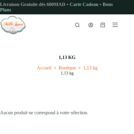
Passer
Livraison Gratuite dès 600MAD •
Carte Cadeau
•
Bons
au
Plans
contenu
Panier
d’achat
1,13 KG
Accueil
Boutique
1,13 kg
1,13 kg
Aucun produit ne correspond à votre sélection.