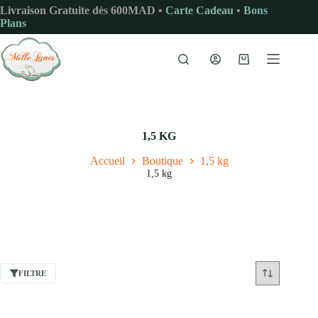
Passer
Livraison Gratuite dès 600MAD •
Carte Cadeau
•
Bons
au
Plans
contenu
Panier
d’achat
1,5 KG
Accueil
Boutique
1,5 kg
1,5 kg
FILTRE