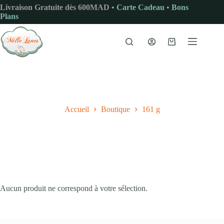
Passer
Livraison Gratuite dès 600MAD •
Carte Cadeau
•
Bons
au
Plans
contenu
Panier
d’achat
Accueil
Boutique
161 g
Aucun produit ne correspond à votre sélection.