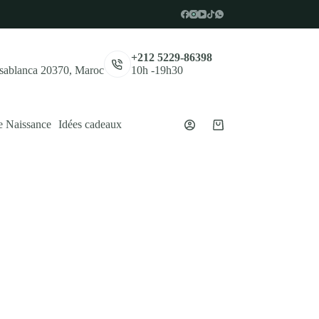
,
+212 5229-86398
asablanca 20370, Maroc
10h -19h30
e Naissance
Idées cadeaux
Panier
d’achat