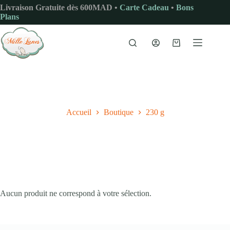
Passer
Livraison Gratuite dès 600MAD •
Carte Cadeau
•
Bons
au
Plans
contenu
Panier
d’achat
Accueil
Boutique
230 g
Aucun produit ne correspond à votre sélection.