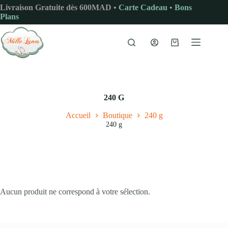
Passer
Livraison Gratuite dès 600MAD •
Carte Cadeau
•
Bons
au
Plans
contenu
Panier
d’achat
240 G
Accueil
Boutique
240 g
240 g
Aucun produit ne correspond à votre sélection.