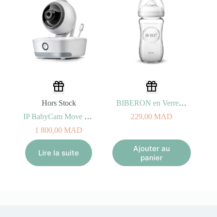
Hors Stock
BIBERON en Verre Natural 240ml 1m+
IP BabyCam Move 330°
229,00
MAD
1 800,00
MAD
Ajouter au
Lire la suite
panier