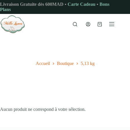
Passer
Livraison Gratuite dès 600MAD •
Carte Cadeau
•
Bons
au
Plans
contenu
Panier
d’achat
Accueil
Boutique
5,13 kg
Aucun produit ne correspond à votre sélection.