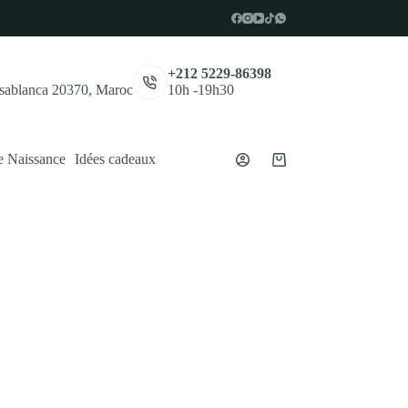
,
+212 5229-86398
asablanca 20370, Maroc
10h -19h30
e Naissance
Idées cadeaux
Panier
d’achat