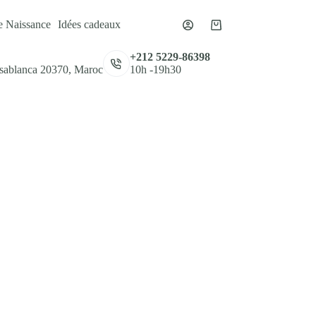
e Naissance
Idées cadeaux
Panier
d’achat
,
+212 5229-86398
asablanca 20370, Maroc
10h -19h30