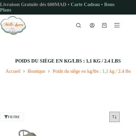
Passer
Livraison Gratuite dès 600MAD •
Carte Cadeau
•
Bons
au
Plans
contenu
Panier
d’achat
POIDS DU SIÈGE EN KG/LBS : 1,1 KG / 2.4 LBS
Accueil
Boutique
Poids du siège en kg/lbs : 1,1 kg / 2.4 lbs
FILTRE