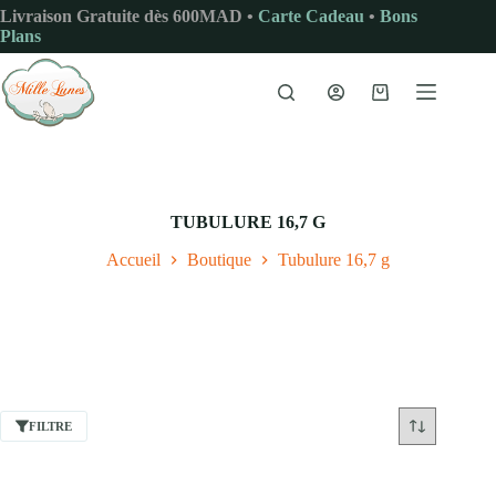
Passer
Livraison Gratuite dès 600MAD •
Carte Cadeau
•
Bons
au
Plans
contenu
Panier
d’achat
TUBULURE 16,7 G
Accueil
Boutique
Tubulure 16,7 g
FILTRE