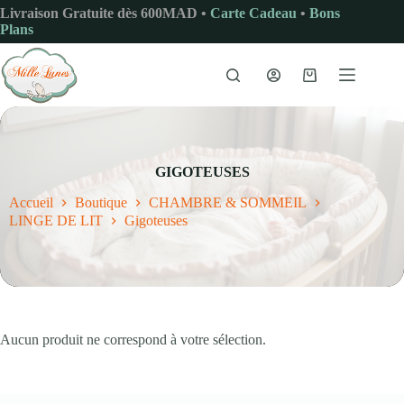
Passer
Livraison Gratuite dès 600MAD •
Carte Cadeau
•
Bons
au
Plans
contenu
Panier
d’achat
GIGOTEUSES
Accueil
Boutique
CHAMBRE & SOMMEIL
LINGE DE LIT
Gigoteuses
Aucun produit ne correspond à votre sélection.