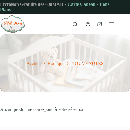
Passer
Livraison Gratuite dès 600MAD •
Carte Cadeau
•
Bons
au
Plans
contenu
Panier
d’achat
Accueil
Boutique
NOUVEAUTES
Aucun produit ne correspond à votre sélection.