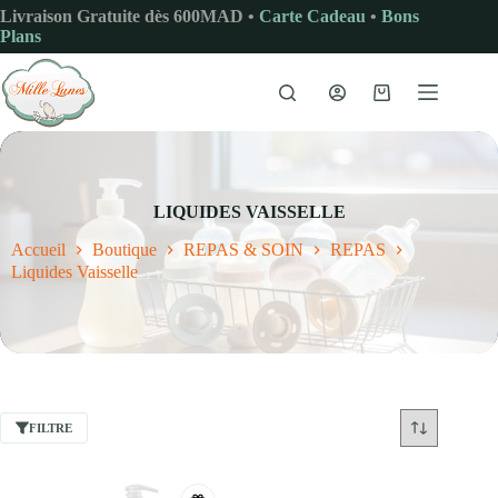
Passer
Livraison Gratuite dès 600MAD •
Carte Cadeau
•
Bons
au
Plans
contenu
Panier
d’achat
LIQUIDES VAISSELLE
Accueil
Boutique
REPAS & SOIN
REPAS
Liquides Vaisselle
FILTRE