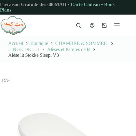
Passer
Livraison Gratuite dès 600MAD •
Carte Cadeau
•
Bons
au
Plans
contenu
Panier
d’achat
Accueil
Boutique
CHAMBRE & SOMMEIL
LINGE DE LIT
Alèses et Parures de lit
Alèse lit Stokke Sleepi V3
-15%