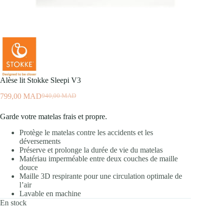
Alèse lit Stokke Sleepi V3
799,00
MAD
940,00
MAD
Le
Le
prix
prix
Garde votre matelas frais et propre.
initial
actuel
était :
est :
Protège le matelas contre les accidents et les
940,00
799,00
déversements
MAD.
MAD.
Préserve et prolonge la durée de vie du matelas
Matériau imperméable entre deux couches de maille
douce
Maille 3D respirante pour une circulation optimale de
l’air
Lavable en machine
En stock