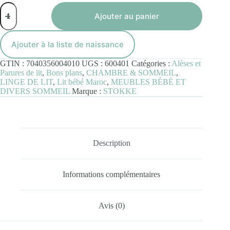
quantité
de
Ajouter au panier
Alèse
lit
Stokke
Ajouter à la liste de naissance
Sleepi
V3
GTIN :
7040356004010
UGS :
600401
Catégories :
Alèses et
Parures de lit
,
Bons plans
,
CHAMBRE & SOMMEIL
,
LINGE DE LIT
,
Lit bébé Maroc
,
MEUBLES BÉBÉ ET
DIVERS SOMMEIL
Marque :
STOKKE
Description
Informations complémentaires
Avis (0)