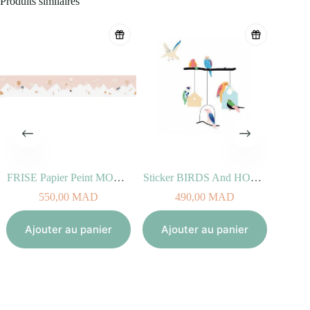
Produits similaires
FRISE Papier Peint MONGOLFIERE
Sticker BIRDS And HOUSES (100% vinyle, 50x40cm)
Sp
550,00
MAD
490,00
MAD
Aj
Ajouter au panier
Ajouter au panier