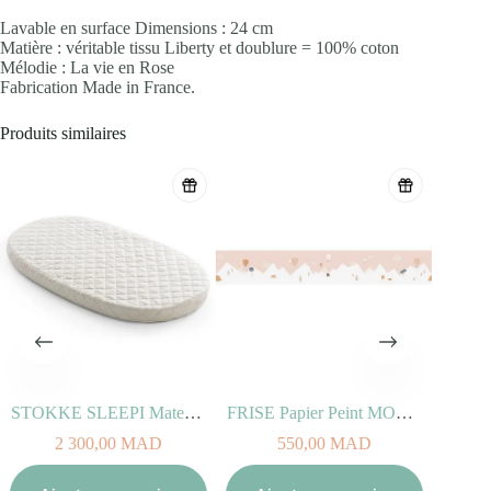
Lavable en surface Dimensions : 24 cm
Matière : véritable tissu Liberty et doublure = 100% coton
Mélodie : La vie en Rose
Fabrication Made in France.
Produits similaires
STOKKE SLEEPI Matelas du lit Bed V2
FRISE Papier Peint MONGOLFIERE
2 300,00
MAD
550,00
MAD
Aj