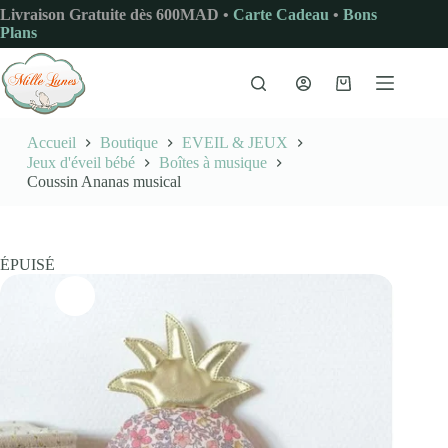
Passer
Livraison Gratuite dès 600MAD •
Carte Cadeau
•
Bons
au
Plans
contenu
Panier
d’achat
Accueil
Boutique
EVEIL & JEUX
Jeux d'éveil bébé
Boîtes à musique
Coussin Ananas musical
ÉPUISÉ