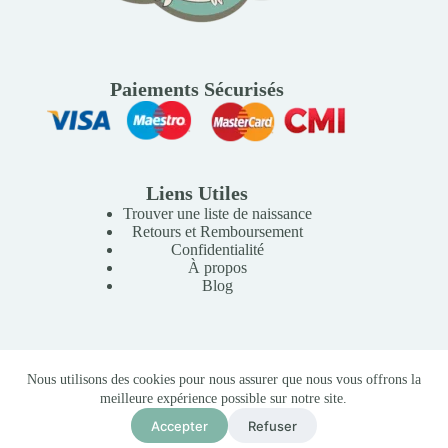
Paiements Sécurisés
Liens Utiles
Trouver une liste de naissance
Retours et Remboursement
Confidentialité
À propos
Blog
Copyright © 2026 Mille Lunes - Création du site :
Baptiste
Nous utilisons des cookies pour nous assurer que nous vous offrons la
Pagès
-
Conditions Générales de Vente
meilleure expérience possible sur notre site.
Babyphone LeapFrog LF925HD 360° avec Wifi et Moniteur
2 500,00
MAD
Accepter
Refuser
Ajouter au panier
En stock (peut être