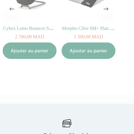
Cybex Lemo Bouncer Suede Grey
Morpho Clive 0M+ Plan Incliné 30°
2 700,00
MAD
1 500,00
MAD
1
Ajouter au panier
Ajouter au panier
Aj