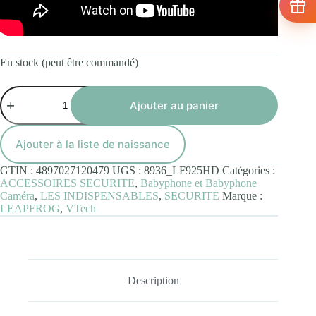
En stock (peut être commandé)
quantité
de
Ajouter au panier
Babyphone
LeapFrog
LF925HD
Ajouter à la liste de naissance
360°
avec
GTIN :
4897027120479
UGS :
8936_LF925HD
Catégories :
Wifi
ACCESSOIRES SECURITE
,
Babyphone et Babyphone
et
Caméra
,
LES INDISPENSABLES
,
SECURITE
Marque :
Moniteur
LEAPFROG
,
VTech
Description