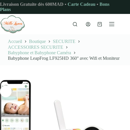
Passer
Livraison Gratuite dès 600MAD •
Carte Cadeau
•
Bons
au
Plans
contenu
Panier
d’achat
Accueil
Boutique
SECURITE
ACCESSOIRES SECURITE
Babyphone et Babyphone Caméra
Babyphone LeapFrog LF925HD 360° avec Wifi et Moniteur